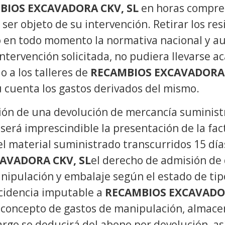
BIOS EXCAVADORA CKV, SL
en horas compren
ser objeto de su intervención. Retirar los resi
do en todo momento la normativa nacional y a
 intervención solicitada, no pudiera llevarse 
o a los talleres de
RECAMBIOS EXCAVADORA 
u cuenta los gastos derivados del mismo.
ón de una devolución de mercancía suminis
será imprescindible la presentación de la fa
el material suministrado transcurridos 15 día
AVADORA CKV, SL
el derecho de admisión de 
nipulación y embalaje según el estado de tipo
cidencia imputable a
RECAMBIOS EXCAVADOR
n concepto de gastos de manipulación, almace
rgo se deducirá del abono por devolución, así