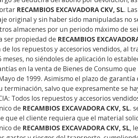
portar
RECAMBIOS EXCAVADORA CKV, SL
. La
aje original y sin haber sido manipuladas no
estros almacenes por un periodo máximo de se
 a ser propiedad de
RECAMBIOS EXCAVADORA 
 de los repuestos y accesorios vendidos, al t
 meses, no siéndoles de aplicación lo estable
rantías en la venta de Bienes de Consumo que d
ayo de 1999. Asimismo el plazo de garantía d
 su terminación, salvo que expresamente se h
 Todos los repuestos y accesorios vendidos,
cnico de
RECAMBIOS EXCAVADORA CKV, SL
. 
e que el cliente requiera que el material soli
cnico de
RECAMBIOS EXCAVADORA CKV, SL
, 
os gastos y riesgos del transporte, cumplien