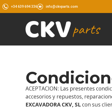
+34 639 694 336
info@ckvparts.com
Condicion
ACEPTACION: Las presentes condici
accesorios y repuestos, reparacione
EXCAVADORA CKV, SL
con sus clie